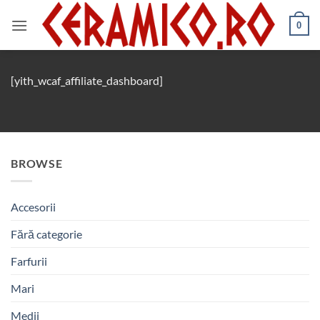
Skip
to
0
content
[yith_wcaf_affiliate_dashboard]
BROWSE
Accesorii
Fără categorie
Farfurii
Mari
Medii