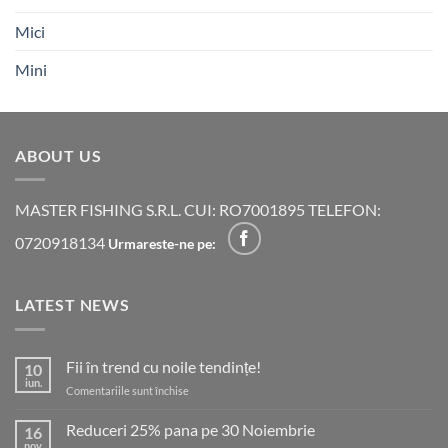
Mici
Mini
ABOUT US
MASTER FISHING S.R.L. CUI: RO7001895 TELEFON:
0720918134
Urmareste-ne pe:
LATEST NEWS
Fii în trend cu noile tendințe!
10
iun.
pentru
Comentariile sunt închise
Fii
în
Reduceri 25% pana pe 30 Noiembrie
16
trend
nov.