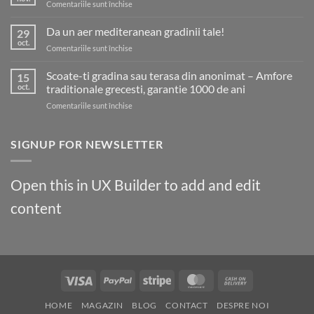
pentru
Comentariile sunt închise
cu
Reduceri
noile
25%
Da un aer mediteranean gradinii tale!
tendințe!
29
pana
oct.
pentru
Comentariile sunt închise
pe
Da
30
un
Scoate-ti gradina sau terasa din anonimat – Amfore
Noiembrie
15
aer
oct.
traditionale grecesti, garantie 1000 de ani
mediteranean
pentru
Comentariile sunt închise
gradinii
Scoate-
tale!
ti
gradina
SIGNUP FOR NEWSLETTER
sau
terasa
din
Open this in UX Builder to add and edit
anonimat
–
content
Amfore
traditionale
grecesti,
garantie
1000
de
Visa
PayPal
Stripe
MasterCard
Cash
ani
On
HOME
MAGAZIN
BLOG
CONTACT
DESPRE NOI
Delivery