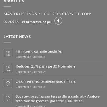
ABOUT US
MASTER FISHING S.R.L. CUI: RO7001895 TELEFON:
0720918134
Urmareste-ne pe:
LATEST NEWS
Fii în trend cu noile tendințe!
10
iun.
pentru
Comentariile sunt închise
Fii
în
Reduceri 25% pana pe 30 Noiembrie
16
trend
nov.
pentru
Comentariile sunt închise
cu
Reduceri
noile
25%
Da un aer mediteranean gradinii tale!
tendințe!
29
pana
oct.
pentru
Comentariile sunt închise
pe
Da
30
un
Scoate-ti gradina sau terasa din anonimat – Amfore
Noiembrie
15
aer
oct.
traditionale grecesti, garantie 1000 de ani
mediteranean
pentru
Comentariile sunt închise
gradinii