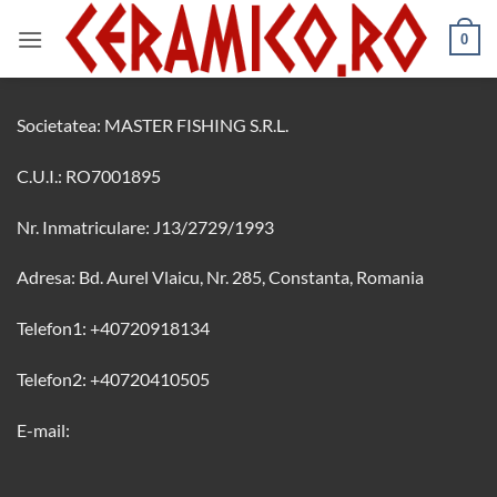
Skip
to
0
content
Societatea: MASTER FISHING S.R.L.
C.U.I.: RO7001895
Nr. Inmatriculare: J13/2729/1993
Adresa: Bd. Aurel Vlaicu, Nr. 285, Constanta, Romania
Telefon1: +40720918134
Telefon2: +40720410505
E-mail: