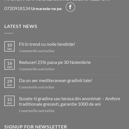
0720918134
Urmareste-ne pe:
LATEST NEWS
Fii în trend cu noile tendințe!
10
iun.
pentru
Comentariile sunt închise
Fii
în
Reduceri 25% pana pe 30 Noiembrie
16
trend
nov.
pentru
Comentariile sunt închise
cu
Reduceri
noile
25%
Da un aer mediteranean gradinii tale!
tendințe!
29
pana
oct.
pentru
Comentariile sunt închise
pe
Da
30
un
Scoate-ti gradina sau terasa din anonimat – Amfore
Noiembrie
15
aer
oct.
traditionale grecesti, garantie 1000 de ani
mediteranean
pentru
Comentariile sunt închise
gradinii
Scoate-
tale!
ti
gradina
SIGNUP FOR NEWSLETTER