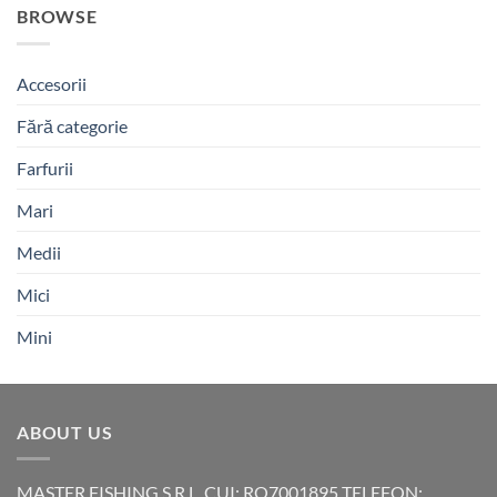
BROWSE
Accesorii
Fără categorie
Farfurii
Mari
Medii
Mici
Mini
ABOUT US
MASTER FISHING S.R.L. CUI: RO7001895 TELEFON: