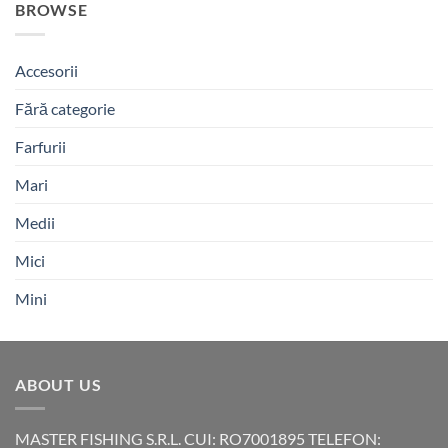
BROWSE
Accesorii
Fără categorie
Farfurii
Mari
Medii
Mici
Mini
ABOUT US
MASTER FISHING S.R.L. CUI: RO7001895 TELEFON: