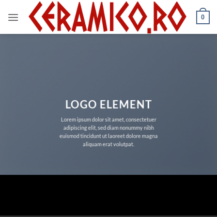
Skip
to
0
content
LOGO ELEMENT
Lorem ipsum dolor sit amet, consectetuer
adipiscing elit, sed diam nonummy nibh
euismod tincidunt ut laoreet dolore magna
aliquam erat volutpat.