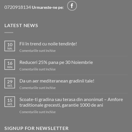
0720918134
Urmareste-ne pe:
LATEST NEWS
Fii în trend cu noile tendințe!
10
iun.
pentru
Comentariile sunt închise
Fii
în
Reduceri 25% pana pe 30 Noiembrie
16
trend
nov.
pentru
Comentariile sunt închise
cu
Reduceri
noile
25%
Da un aer mediteranean gradinii tale!
tendințe!
29
pana
oct.
pentru
Comentariile sunt închise
pe
Da
30
un
Scoate-ti gradina sau terasa din anonimat – Amfore
Noiembrie
15
aer
oct.
traditionale grecesti, garantie 1000 de ani
mediteranean
pentru
Comentariile sunt închise
gradinii
Scoate-
tale!
ti
gradina
SIGNUP FOR NEWSLETTER
sau