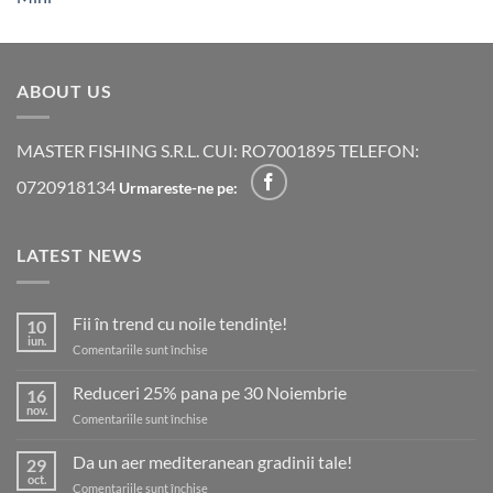
ABOUT US
MASTER FISHING S.R.L. CUI: RO7001895 TELEFON:
0720918134
Urmareste-ne pe:
LATEST NEWS
Fii în trend cu noile tendințe!
10
iun.
pentru
Comentariile sunt închise
Fii
în
Reduceri 25% pana pe 30 Noiembrie
16
trend
nov.
pentru
Comentariile sunt închise
cu
Reduceri
noile
25%
Da un aer mediteranean gradinii tale!
tendințe!
29
pana
oct.
pentru
Comentariile sunt închise
pe