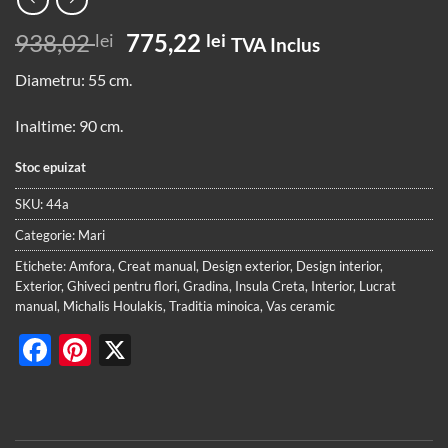
Prețul
Prețul
938,02
775,22
lei
lei
TVA Inclus
inițial
curent
Diametru: 55 cm.
a
este:
fost:
775,22 lei.
Inaltime: 90 cm.
938,02 lei.
Stoc epuizat
SKU:
44a
Categorie:
Mari
Etichete:
Amfora
,
Creat manual
,
Design exterior
,
Design interior
,
Exterior
,
Ghiveci pentru flori
,
Gradina
,
Insula Creta
,
Interior
,
Lucrat
manual
,
Michalis Houlakis
,
Traditia minoica
,
Vas ceramic
Facebook
Pinterest
X