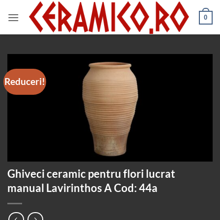
Skip
to
0
content
Reduceri!
Ghiveci ceramic pentru flori lucrat
manual Lavirinthos A Cod: 44a