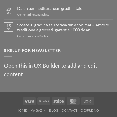
Reduceri
noile
25%
Da un aer mediteranean gradinii tale!
tendințe!
29
pana
oct.
pentru
Comentariile sunt închise
pe
Da
30
un
Scoate-ti gradina sau terasa din anonimat – Amfore
Noiembrie
15
aer
oct.
traditionale grecesti, garantie 1000 de ani
mediteranean
pentru
Comentariile sunt închise
gradinii
Scoate-
tale!
ti
gradina
SIGNUP FOR NEWSLETTER
sau
terasa
din
Open this in UX Builder to add and edit
anonimat
–
content
Amfore
traditionale
grecesti,
garantie
1000
de
Visa
PayPal
Stripe
MasterCard
Cash
ani
On
HOME
MAGAZIN
BLOG
CONTACT
DESPRE NOI
Delivery