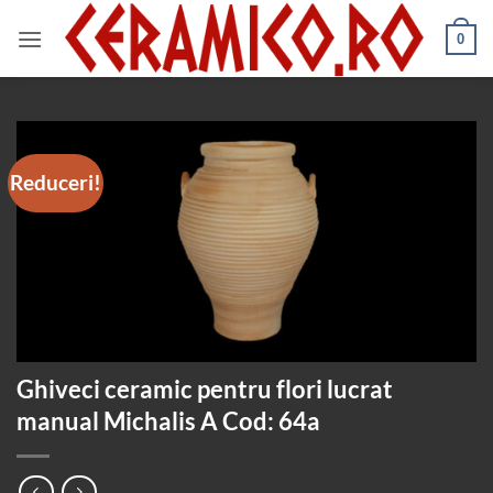
Skip
to
0
content
Reduceri!
Ghiveci ceramic pentru flori lucrat
manual Michalis A Cod: 64a