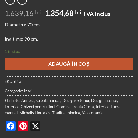
Prețul
Prețul
1.639,16
1.354,68
lei
lei
TVA Inclus
inițial
curent
Diametru: 70 cm.
a
este:
fost:
1.354,68 lei.
Inaltime: 90 cm.
1.639,16 lei.
1 în stoc
ADAUGĂ ÎN COȘ
SKU:
64a
Categorie:
Mari
Etichete:
Amfora
,
Creat manual
,
Design exterior
,
Design interior
,
Exterior
,
Ghiveci pentru flori
,
Gradina
,
Insula Creta
,
Interior
,
Lucrat
manual
,
Michalis Houlakis
,
Traditia minoica
,
Vas ceramic
Facebook
Pinterest
X