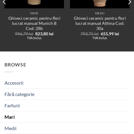
MARI
MEDII
Ghiveci ceramic pentru flori
Ghiveci ceramic pentru flori
lucrat manual Munich B
lucrat manual Athina Cod:
Cod: 28b
30a
Prețul
Prețul
Prețul
Prețul
996,79
lei
823,80
lei
793,75
lei
655,99
lei
t
inițial
curent
inițial
curent
TVA Inclus
TVA Inclus
a
este:
a
este:
lei.
fost:
823,80 lei.
fost:
655,99 l
996,79 lei.
793,75 lei.
BROWSE
Accesorii
Fără categorie
Farfurii
Mari
Medii