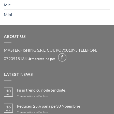
Mici
Mini
ABOUT US
MASTER FISHING S.R.L. CUI: RO7001895 TELEFON:
0720918134
Urmareste-ne pe:
LATEST NEWS
Fii în trend cu noile tendințe!
10
iun.
pentru
Comentariile sunt închise
Fii
în
Reduceri 25% pana pe 30 Noiembrie
16
trend
nov.
pentru
Comentariile sunt închise
cu