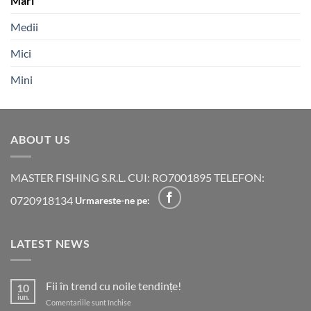
Mari
Medii
Mici
Mini
ABOUT US
MASTER FISHING S.R.L. CUI: RO7001895 TELEFON:
0720918134
Urmareste-ne pe:
LATEST NEWS
Fii în trend cu noile tendințe!
10
iun.
pentru
Comentariile sunt închise