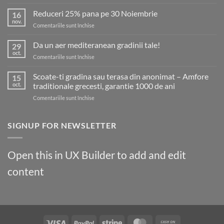
Fii
în
Reduceri 25% pana pe 30 Noiembrie
16
trend
nov.
pentru
Comentariile sunt închise
cu
Reduceri
noile
25%
Da un aer mediteranean gradinii tale!
tendințe!
29
pana
oct.
pentru
Comentariile sunt închise
pe
Da
30
un
Scoate-ti gradina sau terasa din anonimat – Amfore
Noiembrie
15
aer
oct.
traditionale grecesti, garantie 1000 de ani
mediteranean
pentru
Comentariile sunt închise
gradinii
Scoate-
tale!
ti
gradina
SIGNUP FOR NEWSLETTER
sau
terasa
din
Open this in UX Builder to add and edit
anonimat
–
content
Amfore
traditionale
grecesti,
garantie
1000
de
Visa
PayPal
Stripe
MasterCard
Cash