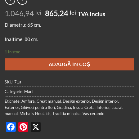
Prețul
Prețul
1.046,94
865,24
lei
lei
TVA Inclus
inițial
curent
Diametru: 65 cm.
a
este:
fost:
865,24 lei.
Inaltime: 80 cm.
1.046,94 lei.
1 în stoc
ADAUGĂ ÎN COȘ
SKU:
71a
Categorie:
Mari
Etichete:
Amfora
,
Creat manual
,
Design exterior
,
Design interior
,
Exterior
,
Ghiveci pentru flori
,
Gradina
,
Insula Creta
,
Interior
,
Lucrat
manual
,
Michalis Houlakis
,
Traditia minoica
,
Vas ceramic
Facebook
Pinterest
X