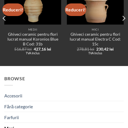
Reduceri!
Reduceri!
MEDII
MICI
Ghiveci ceramic pentru flori
Ghiveci ceramic pentru flori
lucrat manual Koronios Blue
lucrat manual Electra C Cod:
B Cod: 31b
15c
Prețul
Prețul
Prețul
Prețul
516,87
lei
427,16
lei
278,81
lei
230,42
lei
t
inițial
curent
inițial
curent
TVA Inclus
TVA Inclus
a
este:
a
este:
lei.
fost:
427,16 lei.
fost:
230,42 l
516,87 lei.
278,81 lei.
BROWSE
Accesorii
Fără categorie
Farfurii