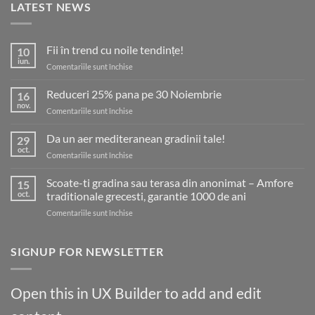
LATEST NEWS
Fii în trend cu noile tendințe!
10
iun.
pentru
Comentariile sunt închise
Fii
în
Reduceri 25% pana pe 30 Noiembrie
16
trend
nov.
pentru
Comentariile sunt închise
cu
Reduceri
noile
25%
Da un aer mediteranean gradinii tale!
tendințe!
29
pana
oct.
pentru
Comentariile sunt închise
pe
Da
30
un
Scoate-ti gradina sau terasa din anonimat – Amfore
Noiembrie
15
aer
oct.
traditionale grecesti, garantie 1000 de ani
mediteranean
pentru
Comentariile sunt închise
gradinii
Scoate-
tale!
ti
gradina
SIGNUP FOR NEWSLETTER
sau
terasa
din
Open this in UX Builder to add and edit
anonimat
–