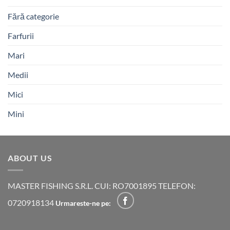
Fără categorie
Farfurii
Mari
Medii
Mici
Mini
ABOUT US
MASTER FISHING S.R.L. CUI: RO7001895 TELEFON:
0720918134
Urmareste-ne pe: