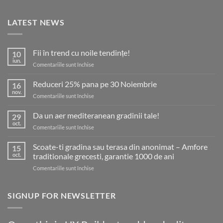
LATEST NEWS
Fii în trend cu noile tendințe!
10
iun.
pentru
Comentariile sunt închise
Fii
în
Reduceri 25% pana pe 30 Noiembrie
16
trend
nov.
pentru
Comentariile sunt închise
cu
Reduceri
noile
25%
Da un aer mediteranean gradinii tale!
tendințe!
29
pana
oct.
pentru
Comentariile sunt închise
pe
Da
30
un
Scoate-ti gradina sau terasa din anonimat – Amfore
Noiembrie
15
aer
oct.
traditionale grecesti, garantie 1000 de ani
mediteranean
pentru
Comentariile sunt închise
gradinii
Scoate-
tale!
ti
gradina
SIGNUP FOR NEWSLETTER
sau
terasa
din