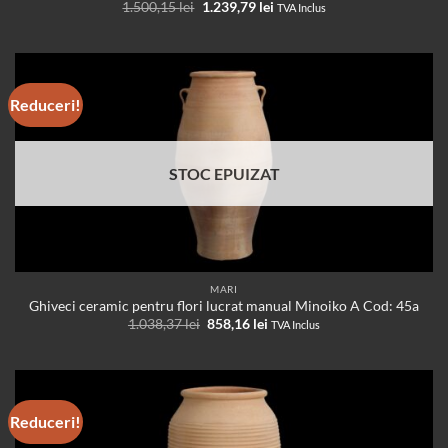
Prețul
Prețul
1.500,15
lei
1.239,79
lei
TVA Inclus
inițial
curent
a
este:
fost:
1.239,79 lei.
1.500,15 lei.
Reduceri!
STOC EPUIZAT
MARI
Ghiveci ceramic pentru flori lucrat manual Minoiko A Cod: 45a
Prețul
Prețul
1.038,37
lei
858,16
lei
TVA Inclus
inițial
curent
a
este:
fost:
858,16 lei.
1.038,37 lei.
Reduceri!