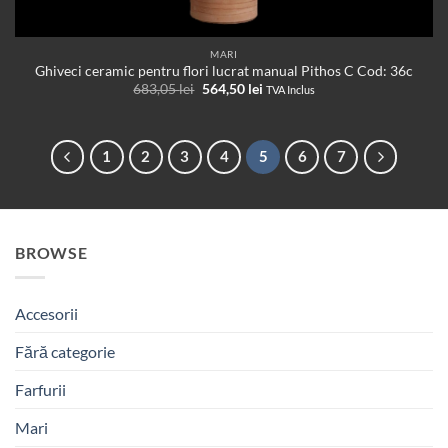
MARI
Ghiveci ceramic pentru flori lucrat manual Pithos C Cod: 36c
Prețul
Prețul
683,05
lei
564,50
lei
TVA Inclus
inițial
curent
a
este:
fost:
564,50 lei.
683,05 lei.
1
2
3
4
5
6
7
BROWSE
Accesorii
Fără categorie
Farfurii
Mari