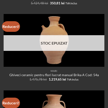
Prețul
Prețul
5.424,48
lei
350,81
lei
TVA Inclus
inițial
curent
a
este:
fost:
350,81 lei.
5.424,48 lei.
Reduceri!
STOC EPUIZAT
MARI
Ghiveci ceramic pentru flori lucrat manual Brika A Cod: 54a
Prețul
Prețul
1.475,78
lei
1.219,65
lei
TVA Inclus
inițial
curent
a
este:
fost:
1.219,65 lei.
1.475,78 lei.
Reduceri!