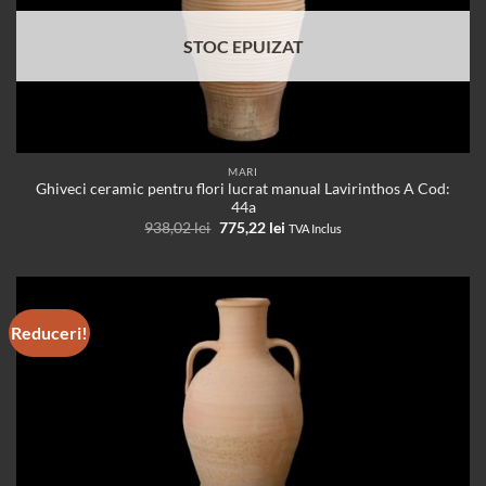
STOC EPUIZAT
MARI
Ghiveci ceramic pentru flori lucrat manual Lavirinthos A Cod:
44a
Prețul
Prețul
938,02
lei
775,22
lei
TVA Inclus
inițial
curent
a
este:
fost:
775,22 lei.
938,02 lei.
Reduceri!