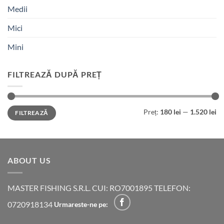
Medii
Mici
Mini
FILTREAZĂ DUPĂ PREȚ
Preț
Preț
Preț:
180 lei
—
1.520 lei
FILTREAZĂ
minim
maxim
ABOUT US
MASTER FISHING S.R.L. CUI: RO7001895 TELEFON:
0720918134
Urmareste-ne pe: