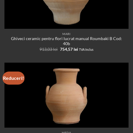
MARI
Ghiveci ceramic pentru flori lucrat manual Roumbaki B Cod:
40b
Prețul
Prețul
913,03
lei
754,57
lei
TVA Inclus
inițial
curent
a
este:
fost:
754,57 lei.
913,03 lei.
Reduceri!
MEDII