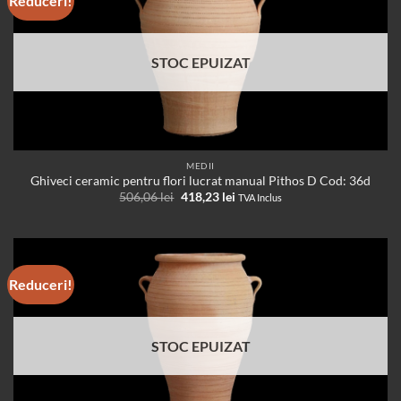
Reduceri!
STOC EPUIZAT
MEDII
Ghiveci ceramic pentru flori lucrat manual Pithos D Cod: 36d
Prețul
Prețul
506,06
lei
418,23
lei
TVA Inclus
inițial
curent
a
este:
fost:
418,23 lei.
506,06 lei.
Reduceri!
STOC EPUIZAT