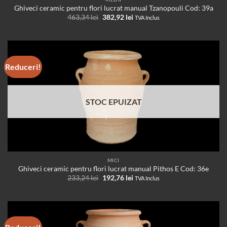
Ghiveci ceramic pentru flori lucrat manual Tzanopouli Cod: 39a
Prețul
Prețul
463,34
lei
382,92
lei
TVA Inclus
inițial
curent
a
este:
fost:
382,92 lei.
463,34 lei.
Reduceri!
STOC EPUIZAT
MICI
Ghiveci ceramic pentru flori lucrat manual Pithos E Cod: 36e
Prețul
Prețul
233,24
lei
192,76
lei
TVA Inclus
inițial
curent
a
este:
fost:
192,76 lei.
233,24 lei.