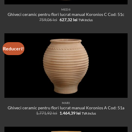
MEDII
Ghiveci ceramic pentru flori lucrat manual Koronios C Cod: 51c
Prețul
Prețul
759,06
lei
627,32
lei
TVA Inclus
inițial
curent
a
este:
fost:
627,32 lei.
759,06 lei.
Reduceri!
MARI
Ghiveci ceramic pentru flori lucrat manual Koronios A Cod: 51a
Prețul
Prețul
1.771,92
lei
1.464,39
lei
TVA Inclus
inițial
curent
a
este:
fost:
1.464,39 lei.
1.771,92 lei.