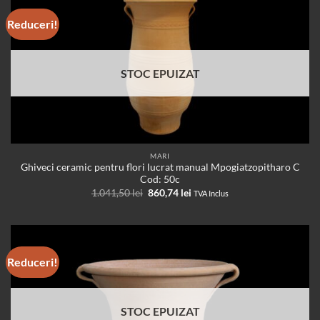
Reduceri!
STOC EPUIZAT
MARI
Ghiveci ceramic pentru flori lucrat manual Mpogiatzopitharo C
Cod: 50c
Prețul
Prețul
1.041,50
lei
860,74
lei
TVA Inclus
inițial
curent
a
este:
fost:
860,74 lei.
1.041,50 lei.
Reduceri!
STOC EPUIZAT