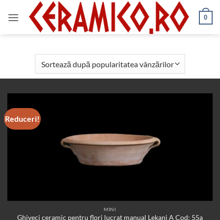
Skip
to
0
content
Reduceri!
MINI
Ghiveci ceramic pentru flori lucrat manual Lekani A Cod: 55a