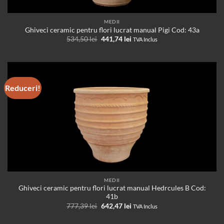
MEDII
Ghiveci ceramic pentru flori lucrat manual Pigi Cod: 43a
Prețul
Prețul
534,50
lei
441,74
lei
TVA Inclus
inițial
curent
a
este:
fost:
441,74 lei.
534,50 lei.
Reduceri!
MEDII
Ghiveci ceramic pentru flori lucrat manual Hedrcules B Cod:
41b
Prețul
Prețul
777,39
lei
642,47
lei
TVA Inclus
inițial
curent
a
este: