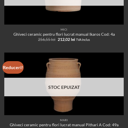
MICI
Ghiveci ceramic pentru flori lucrat manual Ikaros Cod: 4a
Prețul
Prețul
256,55
lei
212,02
lei
TVA Inclus
inițial
curent
a
este:
fost:
212,02 lei.
256,55 lei.
Reduceri!
STOC EPUIZAT
MARI
Ghiveci ceramic pentru flori lucrat manual Pithari A Cod: 49a