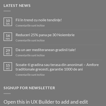
LATEST NEWS
Fii în trend cu noile tendințe!
10
iun.
pentru
Comentariile sunt închise
Fii
în
Reduceri 25% pana pe 30 Noiembrie
16
trend
nov.
pentru
Comentariile sunt închise
cu
Reduceri
noile
25%
Da un aer mediteranean gradinii tale!
tendințe!
29
pana
oct.
pentru
Comentariile sunt închise
pe
Da
30
un
Scoate-ti gradina sau terasa din anonimat – Amfore
Noiembrie
15
aer
oct.
traditionale grecesti, garantie 1000 de ani
mediteranean
pentru
Comentariile sunt închise
gradinii
Scoate-
tale!
ti
gradina
SIGNUP FOR NEWSLETTER
sau
terasa
din
Open this in UX Builder to add and edit
anonimat