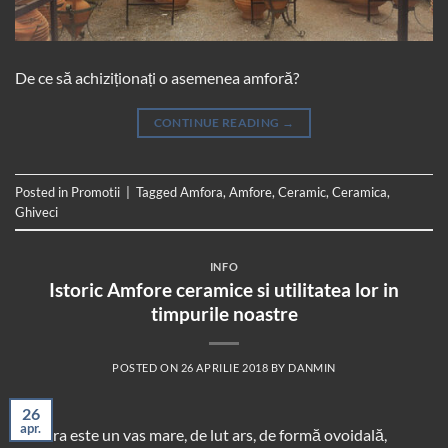
De ce să achiziționați o asemenea amforă?
CONTINUE READING
→
Posted in
Promotii
|
Tagged
Amfora
,
Amfore
,
Ceramic
,
Ceramica
,
Ghiveci
INFO
Istoric Amfore ceramice si utilitatea lor in
timpurile noastre
POSTED ON
26 APRILIE 2018
BY
DANMIN
26
apr.
Amfora este un vas mare, de lut ars, de formă ovoidală,