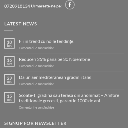
0720918134
Urmareste-ne pe:
LATEST NEWS
Fii în trend cu noile tendințe!
10
iun.
pentru
Comentariile sunt închise
Fii
în
Reduceri 25% pana pe 30 Noiembrie
16
trend
nov.
pentru
Comentariile sunt închise
cu
Reduceri
noile
25%
Da un aer mediteranean gradinii tale!
tendințe!
29
pana
oct.
pentru
Comentariile sunt închise
pe
Da
30
un
Scoate-ti gradina sau terasa din anonimat – Amfore
Noiembrie
15
aer
oct.
traditionale grecesti, garantie 1000 de ani
mediteranean
pentru
Comentariile sunt închise
gradinii
Scoate-
tale!
ti
gradina
SIGNUP FOR NEWSLETTER
sau