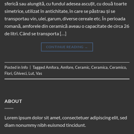
sferică sau alungită, cu fundul adesea ascuțit, cu două toarte
simetrice, utilizat în antichitate, în care se păstrau și se
transportau vin, ulei, garum, diverse cereale etc. În perioada
romană, amforele din ceramică aveau o capacitate de circa 26
de litri. Când se transporta […]
CONTINUE READING
→
Posted in
Info
|
Tagged
Amfora
,
Amfore
,
Ceramic
,
Ceramica
,
Ceramico
,
Flori
,
Ghiveci
,
Lut
,
Vas
ABOUT
Lorem ipsum dolor sit amet, consectetuer adipiscing elit, sed
diam nonummy nibh euismod tincidunt.