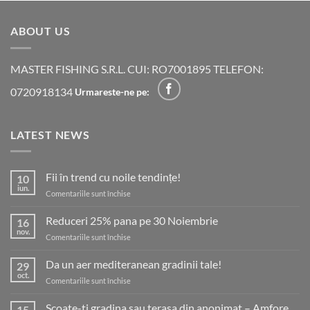
ABOUT US
MASTER FISHING S.R.L. CUI: RO7001895 TELEFON:
0720918134
Urmareste-ne pe:
LATEST NEWS
Fii în trend cu noile tendințe!
10
iun.
pentru
Comentariile sunt închise
Fii
în
Reduceri 25% pana pe 30 Noiembrie
16
trend
nov.
pentru
Comentariile sunt închise
cu
Reduceri
noile
25%
Da un aer mediteranean gradinii tale!
tendințe!
29
pana
oct.
pentru
Comentariile sunt închise
pe
Da
30
un
Scoate-ti gradina sau terasa din anonimat – Amfore
Noiembrie
15