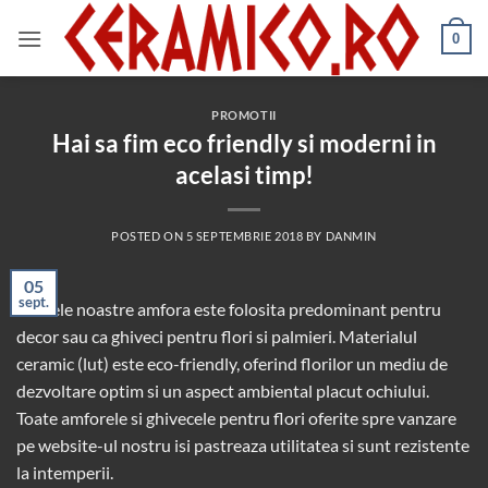
Skip
to
0
content
PROMOTII
Hai sa fim eco friendly si moderni in
acelasi timp!
POSTED ON
5 SEPTEMBRIE 2018
BY
DANMIN
05
sept.
In zilele noastre amfora este folosita predominant pentru
decor sau ca ghiveci pentru flori si palmieri. Materialul
ceramic (lut) este eco-friendly, oferind florilor un mediu de
dezvoltare optim si un aspect ambiental placut ochiului.
Toate amforele si ghivecele pentru flori oferite spre vanzare
pe website-ul nostru isi pastreaza utilitatea si sunt rezistente
la intemperii.